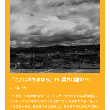
「ことばのたまゆら」15. 業界用語の???
2018年07月18日
その世界、その仲間のなかではごく自然に使われている業界用語。と
ころが、それを外部から眺めると、何だか少し風変わりな姿に見えて
くることがある。ある種の優位意識とか、ある種の特別感を外に誇示