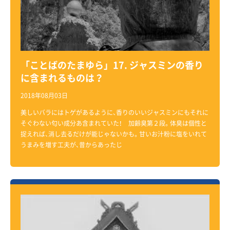
「ことばのたまゆら」17. ジャスミンの香り
に含まれるものは？
2018年08月03日
美しいバラにはトゲがあるように、香りのいいジャスミンにもそれに
そぐわない匂い成分あ含まれていた！ 加齢臭第２段。体臭は個性と
捉えれば、消し去るだけが能じゃないかも。甘いお汁粉に塩をいれて
うまみを増す工夫が、昔からあったじ