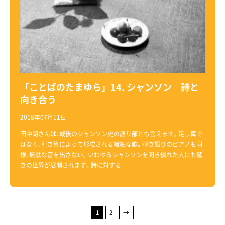
「ことばのたまゆら」14. シャンソン 詩と
向き合う
2018年07月11日
田中朗さんは、戦後のシャンソン史の語り部とも言えます。足し算で
はなく、引き算によって形成される繊細な歌。弾き語りのピアノも同
様、無駄な音を出さない。いわゆるシャンソンを聞き慣れた人にも驚
きの世界が展開されます。詩に対する
1
2
→