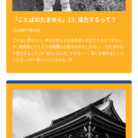
「ことばのたまゆら」13. 協力するって？
2018年07月09日
ことばに罪はない。時代が抱える社会背景に対応できるかできない
か。無感覚というよりは無関心が罪なのかもしれない。「力を合わせ
て努力すること」が「協力」なんだ。でもね……。思いを馳せるという
ことが、いかに難しいことなのか。思