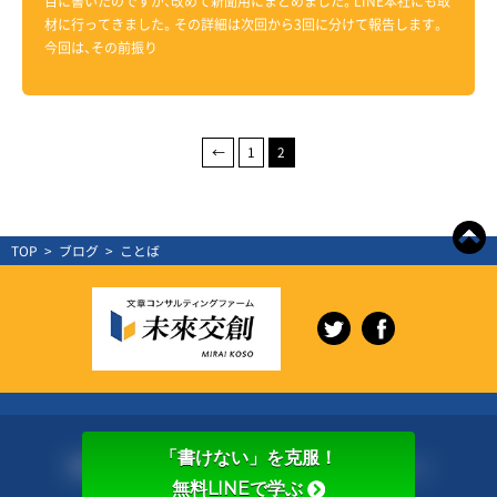
目に書いたのですが、改めて新聞用にまとめました。LINE本社にも取
材に行ってきました。その詳細は次回から3回に分けて報告します。
今回は、その前振り
←
1
2
TOP
>
ブログ
>
ことば
「書けない」を克服！
特定商取引法に基づく表記
｜
プライバシーポリシー
無料LINEで学ぶ