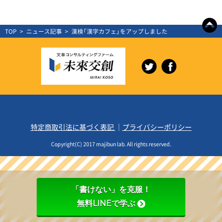
TOP
>
ニュース記事
>
漢検「漢字カフェ」をアップしました
特定商取引法に基づく表記
｜
プライバシーポリシー
Copyright(C) 2017 majibun lab. All rights reserved.
「書けない」を克服！
無料LINEで学ぶ